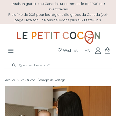
Passer
Livraison gratuite au Canada sur commande de 100$ et +
au
(avant taxes)
Frais fixe de 20$ pour les régions éloignées du Canada (voir
contenu
page Livraison) . * Nous ne livrons plus aux Etats-Unis.
Recherche
Que
cherchez-
vous?
Wishlist
EN
0
Nouveautés
Recherche
Fermer
Que
la
cherchez-
Pâques
recherche
vous?
Accueil
Zak & Zoé - Écharpe de Portage
Panier cadeaux
Soldes
Collection Montessori