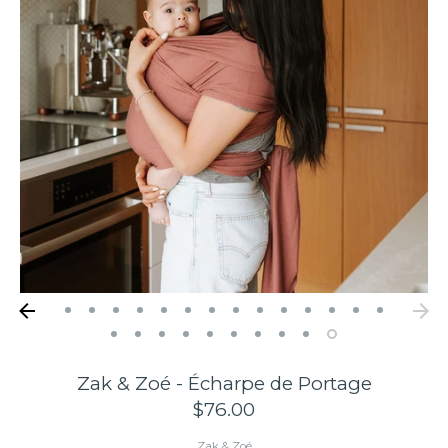
Éveil et Jeux
Les Indispensables
La Garde-Robe
L'Heure du Repas
Maison
Occasion
Zak & Zoé - Écharpe de Portage
Marques
$76.00
Zak & Zoé