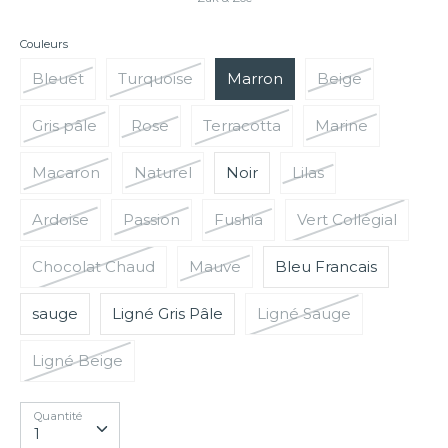
Carte-cadeau
Couleurs
Liste de naissance
Bleuet
Turquoise
Marron
Beige
Gris pâle
Rose
Terracotta
Marine
Macaron
Naturel
Noir
Lilas
Ardoise
Passion
Fushia
Vert Collégial
Chocolat Chaud
Mauve
Bleu Francais
sauge
Ligné Gris Pâle
Ligné Sauge
Ligné Beige
Quantité
Quantité
1